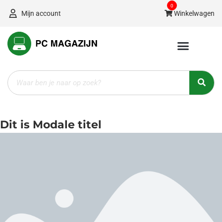
Ga
0
Mijn account
Winkelwagen
naar
de
inhoud
Zoeken
Dit is Modale titel