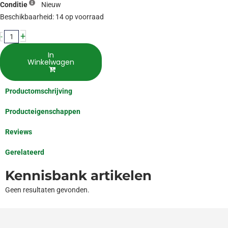
Conditie
Nieuw
HP
Beschikbaarheid:
14 op voorraad
4.5mm
+
-
USB
en
In
Winkelwagen
Dock
Adapter
aantal
Productomschrijving
Producteigenschappen
Reviews
Gerelateerd
Kennisbank artikelen
Geen resultaten gevonden.