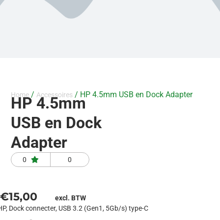
/
/ HP 4.5mm USB en Dock Adapter
Home
Accessoires
HP 4.5mm
USB en Dock
Adapter
0
0
€
15,00
excl. BTW
HP, Dock connecter, USB 3.2 (Gen1, 5Gb/s) type-C