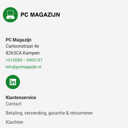
PC Magazijn
Carlsonstraat 4e
8263CA Kampen
+31(0)85 – 0402137
info@pcmagazijn.nl
L
i
n
Klantenservice
k
Contact
e
d
Betaling, verzending, garantie & retourneren
i
Klachten