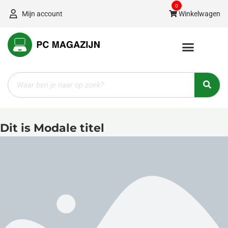
Ga
0
Mijn account
Winkelwagen
naar
de
inhoud
Zoeken
Dit is Modale titel