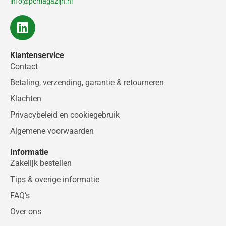
info@pcmagazijn.nl
L
i
n
Klantenservice
k
Contact
e
d
Betaling, verzending, garantie & retourneren
i
Klachten
n
Privacybeleid en cookiegebruik
Algemene voorwaarden
Informatie
Zakelijk bestellen
Tips & overige informatie
FAQ's
Over ons