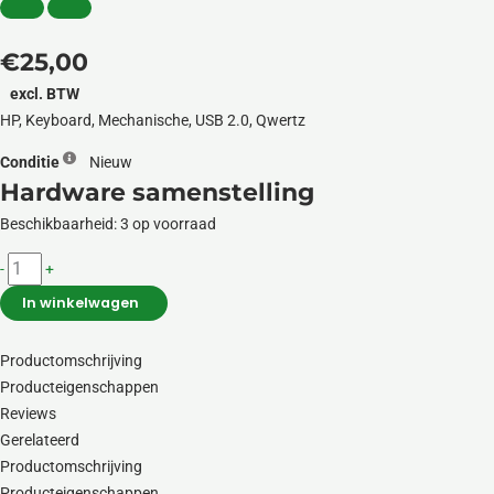
€
25,00
excl. BTW
HP, Keyboard, Mechanische, USB 2.0, Qwertz
Conditie
Nieuw
Hardware samenstelling
HP
Beschikbaarheid:
3 op voorraad
Pavilion
-
+
Gaming
Keyboard
In winkelwagen
550
aantal
Productomschrijving
Producteigenschappen
Reviews
Gerelateerd
Productomschrijving
Producteigenschappen