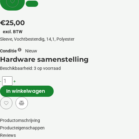
€
25,00
excl. BTW
Sleeve, Vochtbestendig, 14,1, Polyester
Conditie
Nieuw
Hardware samenstelling
HP
Beschikbaarheid:
3 op voorraad
Renew
-
+
Business
In winkelwagen
14.1-
inch
Laptop
Sleeve
aantal
Productomschrijving
Producteigenschappen
Reviews