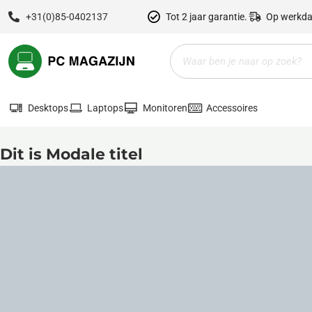
Ga
+31(0)85-0402137
Tot 2 jaar garantie.
Op werkda
naar
de
Zoeken
inhoud
Desktops
Laptops
Monitoren
Accessoires
Dit is Modale titel