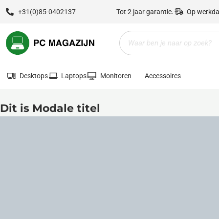
Ga
+31(0)85-0402137
Tot 2 jaar garantie.
Op werkda
naar
de
Zoeken
inhoud
Desktops
Laptops
Monitoren
Accessoires
Dit is Modale titel