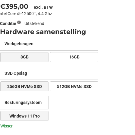
€
395,00
excl. BTW
Intel Core i5-12500T, 4.4 Ghz
Conditie
Uitstekend
Hardware samenstelling
Dell
Werkgeheugen
Optiplex
5000
8GB
16GB
Mini
aantal
SSD Opslag
256GB NVMe SSD
512GB NVMe SSD
Besturingssysteem
Windows 11 Pro
Wissen