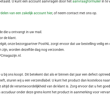
 betaald. U kunt een account aanvragen door het
aanvraagformulier
in te 
delen van een zakelijk account hier
, of neem contact met ons op.
e die u ontvangt in uw mail.
or de klant.
lgië, onze bezorgpartner PostNL zorgt ervoor dat uw bestelling veilig en o
n zijn, worden dezelfde dag nog verzonden.
PCmagazijn.nl.
u bij ons koopt. Dit betekent dat als er binnen dat jaar een defect optreed
ft, sturen wij u een verzendlabel. U kunt het product dan kosteloos naar
ltijd de verantwoordelijkheid van de klant is. Zorg ervoor dat u het goed
een accuduur onder deze grens komt het product in aanmerking voor verv