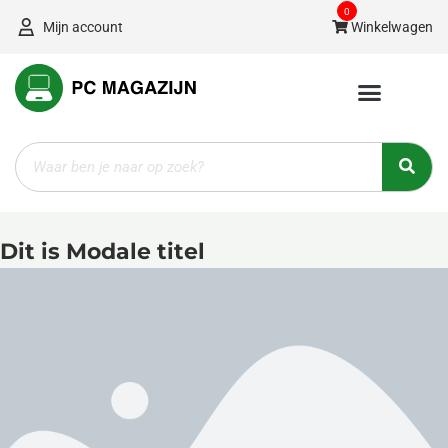
Ga
0
Mijn account
Winkelwagen
naar
de
inhoud
Zoeken
Dit is Modale titel