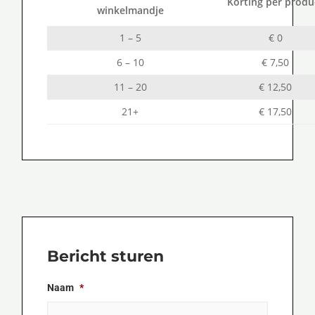
Korting per produ
winkelmandje
1 – 5
€ 0
6 – 10
€ 7,50
11 – 20
€ 12,50
21+
€ 17,50
Bericht sturen
Naam
*