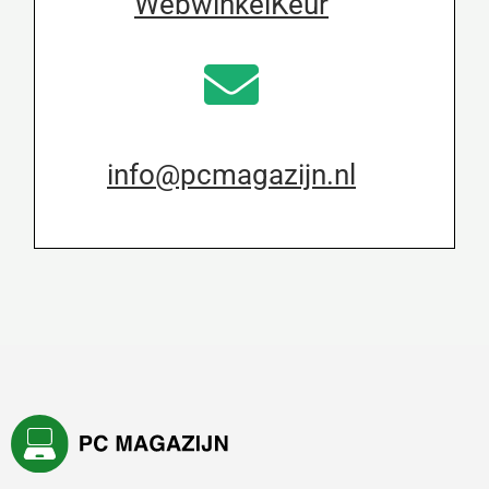
WebwinkelKeur
info@pcmagazijn.nl