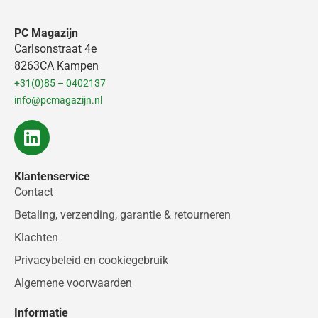
PC Magazijn
Carlsonstraat 4e
8263CA Kampen
+31(0)85 – 0402137
info@pcmagazijn.nl
L
i
n
Klantenservice
k
Contact
e
d
Betaling, verzending, garantie & retourneren
i
Klachten
n
Privacybeleid en cookiegebruik
Algemene voorwaarden
Informatie